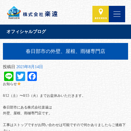
オフィシャルブログ
春日部市の外壁、屋根、雨樋専門店
投稿日
2023年8月14日
Line
Twitter
Facebook
お知らせ
8/12（土）〜8/15（火）までお盆休みいただきます。
春日部市にある株式会社楽遠は
外壁、屋根、雨樋専門店です。
工事はストップですがお問い合わせは可能ですので何かありましたらご連絡下
さい。