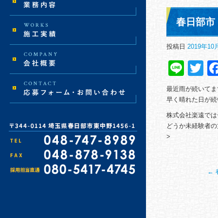
春日部市
投稿日
2019年10
Line
Tw
最近雨が続いてま
早く晴れた日が続
株式会社楽遠では
どうか未経験者の
>
←